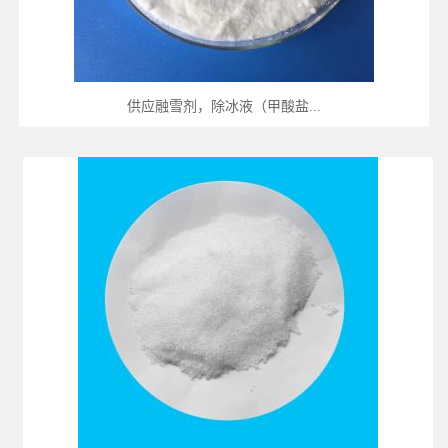
供应融雪剂，除冰液（甲酸盐...