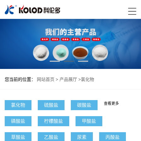
您当前的位置：
网站首页
>
产品展厅
>
氯化物
查看更多
氯化物
硫酸盐
碳酸盐
磷酸盐
柠檬酸盐
甲酸盐
草酸盐
乙酸盐
尿素
丙酸盐