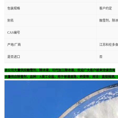
包装规格
客户约定
别名
融雪剂，除
CAS编号
产地/厂商
江苏科伦多
是否进口
否
本公司大量供应融雪剂，除冰液，可代加工除冰液，欢迎广大客户前来洽谈咨询
大量供应除雪剂，品种：A类工业盐，用于普通道路，桥梁等，用法：直接抛洒。