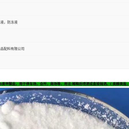
冰液，防冻液
食品配料有限公司
B类甲酸盐，用于停车场，会所，商场等，用法:稀释后喷洒或直接抛洒。C类醇类盐