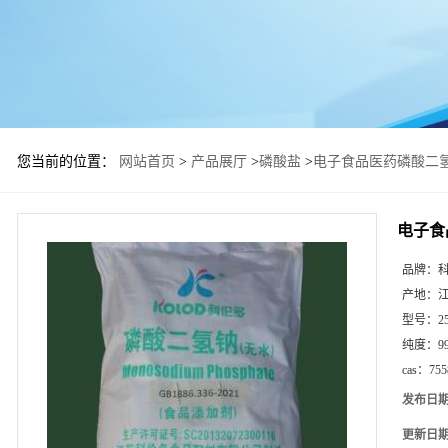
您当前的位置：
网站首页
>
产品展厅
>
磷酸盐
>
电子食品医药磷酸二
电子食
品牌：
产地：
型号：
2
纯度：
9
cas：
755
发布日
更新日