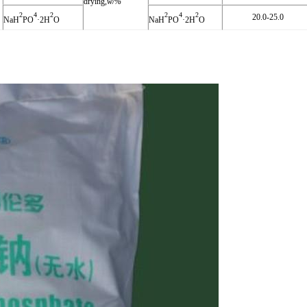
drying,
w/%
2
4
2
2
4
2
20.0-25.0
NaH
PO
·2H
O
NaH
PO
·2H
O