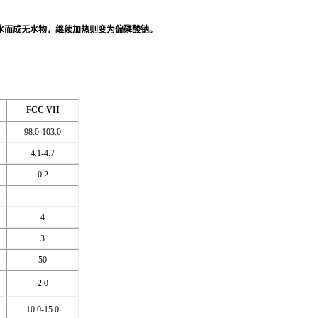
晶水而成无水物，继续加热则变为偏磷酸钠。
FCC VII
98.0-103.0
4.1-4.7
0.2
————
4
3
50
2.0
10.0-15.0