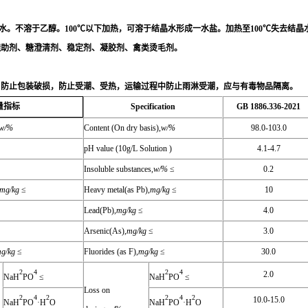
于水。不溶于乙醇。100℃以下加热，可溶于结晶水形成一水盐。加热至100℃失去结
透助剂、糖澄清剂、稳定剂、凝胶剂、禽类烫毛剂。
，防止包装破损，防止受潮、受热，运输过程中防止雨淋受潮，应与有毒物品隔离。
Specification
GB 1886.336-2021
量指标
w/%
Content (On dry basis),
w/%
98.0-103.0
pH value (10g/L Solution )
4.1-4.7
Insoluble substances,
w/%
≤
0.2
mg/kg
≤
Heavy metal(as Pb),
mg/kg
≤
10
Lead(Pb),
mg/kg
≤
4.0
Arsenic(As),
mg/kg
≤
3.0
g/kg
≤
Fluorides (as F),
mg/kg
≤
30.0
2
4
2
4
2.0
NaH
PO
≤
NaH
PO
≤
Loss on
2
4
2
2
4
2
10.0-15.0
NaH
PO
·H
O
NaH
PO
·H
O