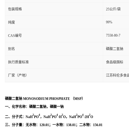
包装规格
25公斤/袋
99%
纯度
7558-80-7
CAS编号
别名
磷酸二氢钠
执行质量标准
食品级国标
厂家（产地）
江苏科伦多食
磷酸二氢钠
MONOSODIUM PHOSPHATE （MSP）
一、
化学名称：
磷酸二氢钠，磷酸一钠
2
4
2
4
2
2
4
2
二、分子式：
NaH
PO
，NaH
PO
·H
O，NaH
PO
·2H
O
三、分子量：
无水物：120.01；一水物：138.01；二水物：156.01