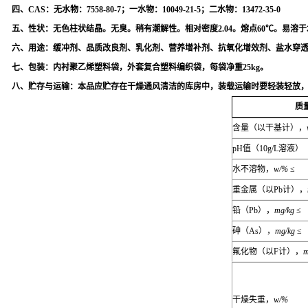
四、
CAS
：
无水物：7558-80-7；一水物：10049-21-5；二水物：13472-35-0
五、性状：
无色柱状结晶。无臭。稍有潮解性。相对密度2.04。熔点60℃。易溶
六、用途：
缓冲剂、品质改良剂、乳化剂、营养增补剂、抗氧化增效剂、盐水穿
七、包装：
内衬聚乙烯塑料袋，外套复合塑料编织袋，每袋净重25kg。
八、贮存与运输：
本品应贮存在干燥通风清洁的库房中，装载运输时要轻装轻放
质
含量（以干基计），
pH
值（
10g/L
溶液）
水不溶物，
w/%
≤
重金属（以
Pb
计），
铅（
Pb
），
mg/kg
≤
砷（
As
），
mg/kg
≤
氟化物（以
F
计），
m
干燥失重，
w/%