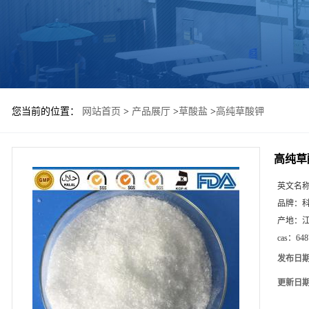
您当前的位置：
网站首页
>
产品展厅
>
草酸盐
>
高纯草酸钾
高纯草
英文名
品牌：
产地：
cas：
648
发布日
更新日