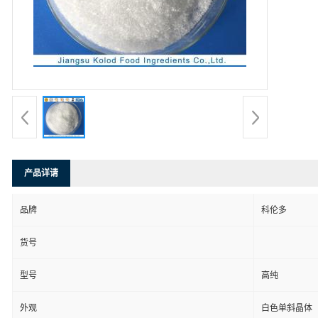
产品详请
品牌
科伦多
货号
型号
高纯
外观
白色单斜晶体