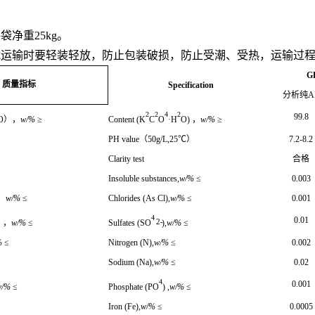
每袋净重
25kg
。
载运输时要轻装轻放，防止包装破损，防止受潮、受热，运输过
GB
质量指标
Specification
分析纯
A
2
2
4
2
99.8
O
），
w/%
≥
Content
(K
C
O
·H
O)
，
w/%
≥
）
PH value
（
50g/L,25
℃）
7.2-8.2
Clarity test
合格
Insoluble substances,
w/%
≤
0.003
，
w/%
≤
Chlorides (As Cl),
w/%
≤
0.001
4
0.01
2-
），
w/%
≤
Sulfates (SO
),
w/%
≤
%
≤
Nitrogen (N),
w/%
≤
0.002
Sodium (Na),
w/%
≤
0.02
4
0.001
w/%
≤
Phosphate (PO
) ,
w/%
≤
Iron (Fe),
w/%
≤
0.0005