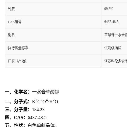
99.8%
纯度
6487-48-5
CAS编号
别名
草酸钾一水合
执行质量标准
试剂级指标
厂家（产地）
江苏科伦多食
一、化学名：一水合
草酸钾
2
2
4
2
二、分子式：
K
C
O
·H
O
三、分子量：
184.23
四、
CAS
：
6487-48-5
五、性状：
白色单斜晶体。