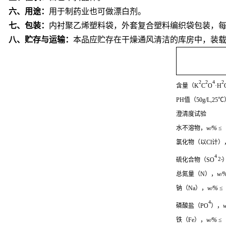
六、用途：
用于制药业也可做漂白剂。
七、包装：
内衬聚乙烯塑料袋，
外套复合塑料编织袋包装
，
八、贮存与运输：
本品应贮存在干燥通风清洁的库房中，装
2
2
4
2
含量（
K
C
O
·H
PH
值（
50g/L,25
℃
澄清度试验
水不溶物，
w/%
≤
氯化物（以
Cl
计）
4
2-
硫化合物（
SO
总氮量（
N
），
w/
钠（
Na
），
w/%
≤
4
磷酸盐（
PO
），
铁（
Fe
），
w/%
≤