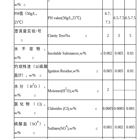
≥
w/%
≥
PH
值（
50g/L
，
6.7-
PH value(50g/L,25
℃
)
6.5-7.5
6.5-7.5
25
℃）
7.3
澄清度实验
/
号
Clarity Test/No
≤
2
3
5
≤
水不溶物，
Insoluble Substances,
w/%
≤
0.002
0.005
0.01
w/%
≤
灼烧残渣（以硫酸
Ignition Residue,
w/%
≤
0.005
0.005
0.01
盐计），
w/%
≤
2
水分（
H
O
），
2
2
———
———
Moisture(
H
O)
,
w/%
≤
w/%
≤
氯化物（
Cl)
，
Chlorides (Cl),
w/%
≤
0.0005
0.0005
0.001
w/%
≤
4
硫酸盐（
SO
），
4
0.001
0.002
0.005
Sulfates(SO
),
w/%
≤
w/%
≤