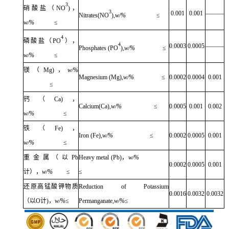
3
硝酸盐（
NO
)
，
3
0.001
0.001
———
Nitrates(NO
),
w/%
≤
w/%
≤
4
磷酸盐（
PO
），
4
0.0003
0.0005
———
Phosphates (PO
),
w/%
≤
w/%
≤
镁（
Mg)
，
w/%
Magnesium (Mg),
w/%
≤
0.0002
0.0004
0.001
≤
钙（
Ca)
，
Calcium(Ca),
w/%
≤
0.0005
0.001
0.002
w/%
≤
铁（
Fe)
，
Iron (Fe),
w/%
≤
0.0002
0.0005
0.001
w/%
≤
重金属（以
Pb
Heavy metal (Pb)
，
w/%
0.0002
0.0005
0.001
计），
w/%
≤
≤
还原高锰酸钾物质
Reduction of Potassium
0.0016
0.0032
0.0032
（以
O
计
)
，
w/%
≤
Permanganate,
w/%
≤