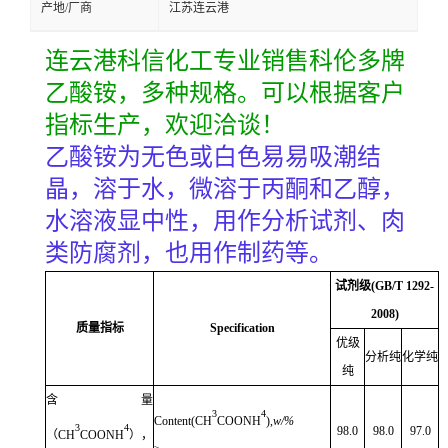
产地/厂商
江苏连云港
连云港科信化工专业销售科伦多牌
乙酸铵，多种规格。可以根据客户
指标生产，欢迎洽谈！
乙酸铵为
无色或白色易易吸潮结
晶，溶于水，微溶于丙酮和乙醇，
水溶液显中性，
用作分析试剂、肉
类防腐剂，也用作制药等。
试剂级
(GB/T 1292-
2008
)
质量指标
Specification
优级
分析纯
化学纯
纯
含量
3
4
Content(CH
COONH
),
w/%
3
4
98.0
98.0
97.0
（
CH
COONH
），